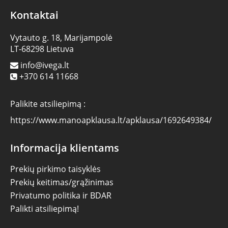
Kontaktai
Vytauto g. 18, Marijampolė
LT-68298 Lietuva
info@ivega.lt
+370 614 11668
Palikite atsiliepimą :
https://www.manoapklausa.lt/apklausa/1692649384/
Informacija klientams
Prekių pirkimo taisyklės
Prekių keitimas/grąžinimas
Privatumo politika ir BDAR
Palikti atsiliepimą!