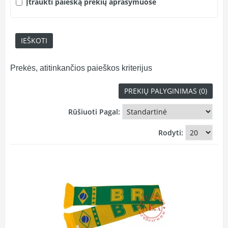
Įtraukti paiešką prekių aprašymuose
Prekės, atitinkančios paieškos kriterijus
PREKIŲ PALYGINIMAS (0)
Rūšiuoti Pagal:
Rodyti: