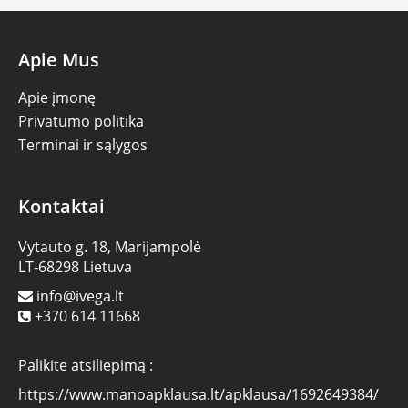
Apie Mus
Apie įmonę
Privatumo politika
Terminai ir sąlygos
Kontaktai
Vytauto g. 18, Marijampolė
LT-68298 Lietuva
info@ivega.lt
+370 614 11668
Palikite atsiliepimą :
https://www.manoapklausa.lt/apklausa/1692649384/