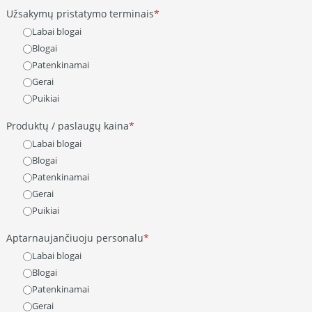
Užsakymų pristatymo terminais
Labai blogai
Blogai
Patenkinamai
Gerai
Puikiai
Produktų / paslaugų kaina
Labai blogai
Blogai
Patenkinamai
Gerai
Puikiai
Aptarnaujančiuoju personalu
Labai blogai
Blogai
Patenkinamai
Gerai