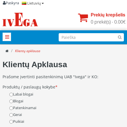
Paskyra
Lietuvių
Prekių krepšelis
0 prekė(s) - 0.00€
Klientų apklausa
Klientų Apklausa
Prašome įvertinti pasitenkinimą UAB "Ivega" ir KO:
Produktų / paslaugų kokybe
Labai blogai
Blogai
Patenkinamai
Gerai
Puikiai