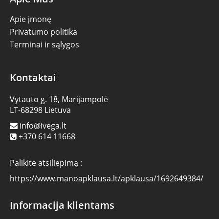
Apie įmonę
Privatumo politika
Terminai ir sąlygos
Kontaktai
Vytauto g. 18, Marijampolė
LT-68298 Lietuva
info@ivega.lt
+370 614 11668
Palikite atsiliepimą :
https://www.manoapklausa.lt/apklausa/1692649384/
Informacija klientams