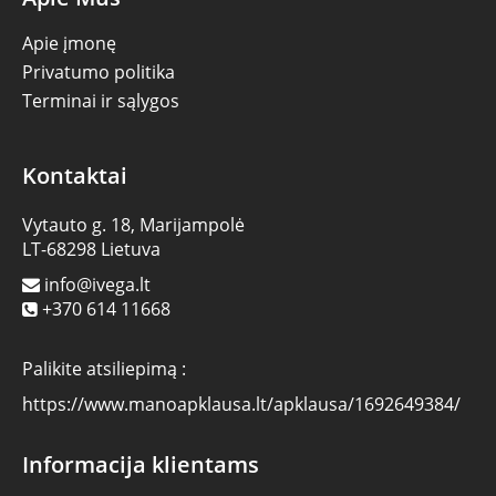
Apie įmonę
Privatumo politika
Terminai ir sąlygos
Kontaktai
Vytauto g. 18, Marijampolė
LT-68298 Lietuva
info@ivega.lt
+370 614 11668
Palikite atsiliepimą :
https://www.manoapklausa.lt/apklausa/1692649384/
Informacija klientams