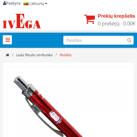
Paskyra
Lietuvių
Prekių krepšelis
0 prekė(s) - 0.00€
Ledo Ritulio atributika
Rašiklis