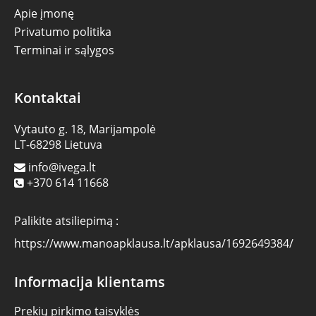
Apie įmonę
Privatumo politika
Terminai ir sąlygos
Kontaktai
Vytauto g. 18, Marijampolė
LT-68298 Lietuva
info@ivega.lt
+370 614 11668
Palikite atsiliepimą :
https://www.manoapklausa.lt/apklausa/1692649384/
Informacija klientams
Prekių pirkimo taisyklės