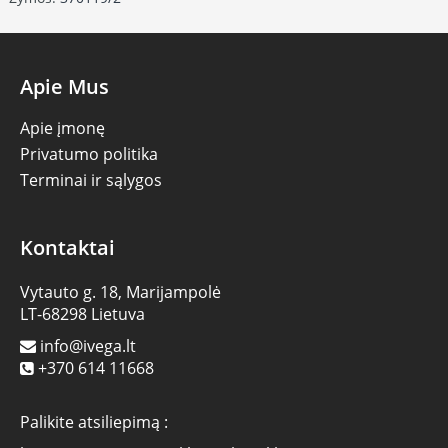
Apie Mus
Apie įmonę
Privatumo politika
Terminai ir sąlygos
Kontaktai
Vytauto g. 18, Marijampolė
LT-68298 Lietuva
info@ivega.lt
+370 614 11668
Palikite atsiliepimą :