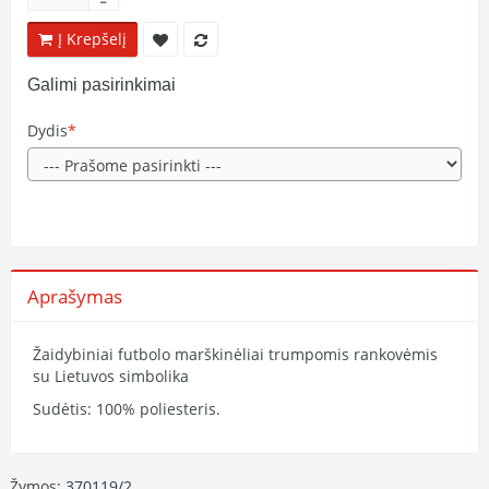
Į Krepšelį
Galimi pasirinkimai
Dydis
Aprašymas
Žaidybiniai futbolo marškinėliai trumpomis rankovėmis
su Lietuvos simbolika
Sudėtis: 100% poliesteris.
Žymos:
370119/2