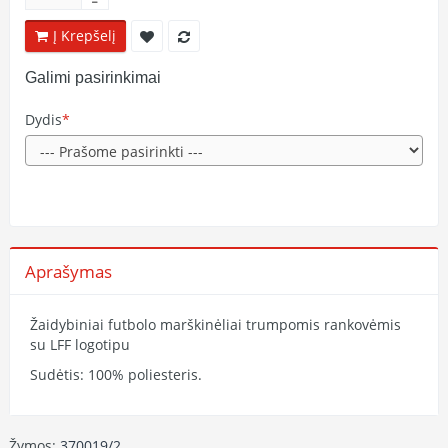
Į Krepšelį
Galimi pasirinkimai
Dydis
Aprašymas
Žaidybiniai futbolo marškinėliai trumpomis rankovėmis
su LFF logotipu
Sudėtis: 100% poliesteris.
Žymos:
370019/2