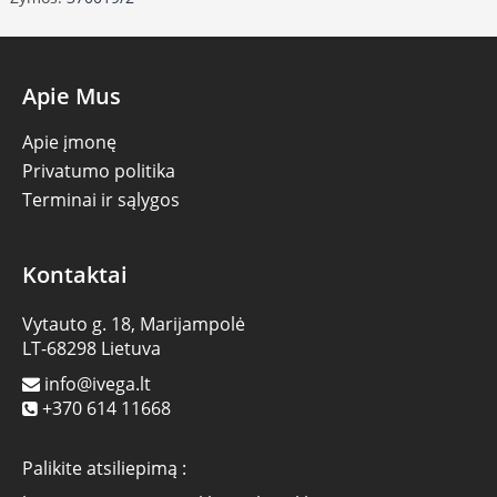
Apie Mus
Apie įmonę
Privatumo politika
Terminai ir sąlygos
Kontaktai
Vytauto g. 18, Marijampolė
LT-68298 Lietuva
info@ivega.lt
+370 614 11668
Palikite atsiliepimą :