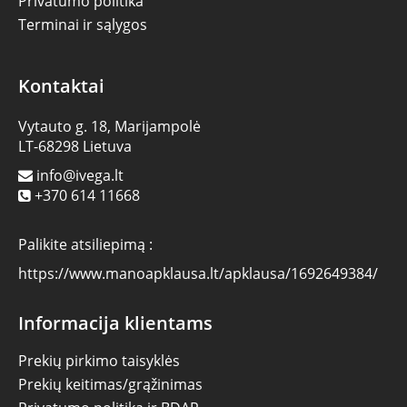
Privatumo politika
Terminai ir sąlygos
Kontaktai
Vytauto g. 18, Marijampolė
LT-68298 Lietuva
info@ivega.lt
+370 614 11668
Palikite atsiliepimą :
https://www.manoapklausa.lt/apklausa/1692649384/
Informacija klientams
Prekių pirkimo taisyklės
Prekių keitimas/grąžinimas