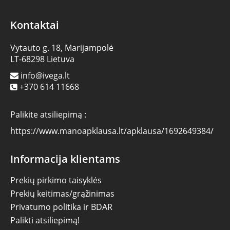
Kontaktai
Vytauto g. 18, Marijampolė
LT-68298 Lietuva
info@ivega.lt
+370 614 11668
Palikite atsiliepimą :
https://www.manoapklausa.lt/apklausa/1692649384/
Informacija klientams
Prekių pirkimo taisyklės
Prekių keitimas/grąžinimas
Privatumo politika ir BDAR
Palikti atsiliepimą!