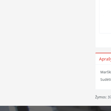
Apra
Maršk
Sudėti
Žymos:
3