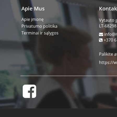
Apie Mus
Kontak
Apie įmonę
Vytauto 
LT-68298
Privatumo politika
Terminai ir sąlygos
info@i
+370 6
Palikite a
https://