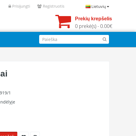
Prisijungti
Registruotis
Lietuvių
Prekių krepšelis
0 prekė(s) - 0.00€
ai
1919/1
ndėlyje