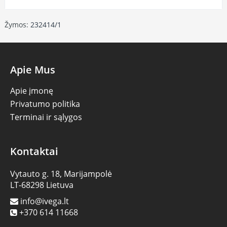
Žymos:
232414/1
Apie Mus
Apie įmonę
Privatumo politika
Terminai ir sąlygos
Kontaktai
Vytauto g. 18, Marijampolė
LT-68298 Lietuva
info@ivega.lt
+370 614 11668