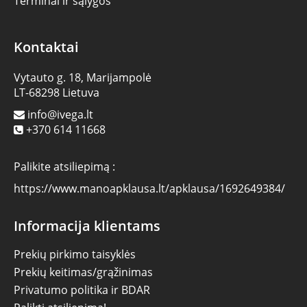
Terminai ir sąlygos
Kontaktai
Vytauto g. 18, Marijampolė
LT-68298 Lietuva
info@ivega.lt
+370 614 11668
Palikite atsiliepimą :
https://www.manoapklausa.lt/apklausa/1692649384/
Informacija klientams
Prekių pirkimo taisyklės
Prekių keitimas/grąžinimas
Privatumo politika ir BDAR