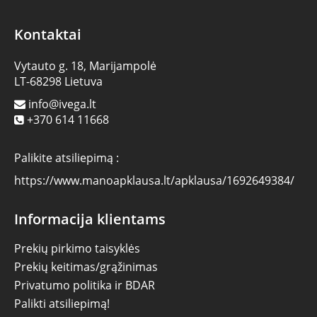
Kontaktai
Vytauto g. 18, Marijampolė
LT-68298 Lietuva
info@ivega.lt
+370 614 11668
Palikite atsiliepimą :
https://www.manoapklausa.lt/apklausa/1692649384/
Informacija klientams
Prekių pirkimo taisyklės
Prekių keitimas/grąžinimas
Privatumo politika ir BDAR
Palikti atsiliepimą!