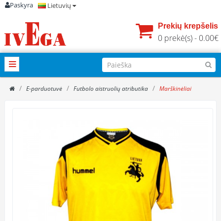
Paskyra
Lietuvių
Prekių krepšelis
0 prekė(s) - 0.00€
E-parduotuvė
Futbolo aistruolių atributika
Marškinėliai