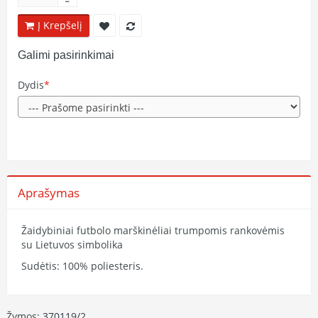
Į Krepšelį
Galimi pasirinkimai
Dydis
Aprašymas
Žaidybiniai futbolo marškinėliai trumpomis rankovėmis
su Lietuvos simbolika
Sudėtis: 100% poliesteris.
Žymos:
370119/2