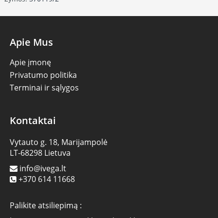
Apie Mus
Apie įmonę
Privatumo politika
Terminai ir sąlygos
Kontaktai
Vytauto g. 18, Marijampolė
LT-68298 Lietuva
info@ivega.lt
+370 614 11668
Palikite atsiliepimą :