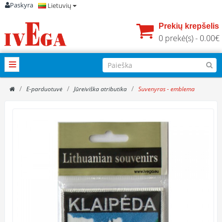
Paskyra
Lietuvių
Prekių krepšelis
0 prekė(s) - 0.00€
E-parduotuvė
Jūreiviška atributika
Suvenyras - emblema