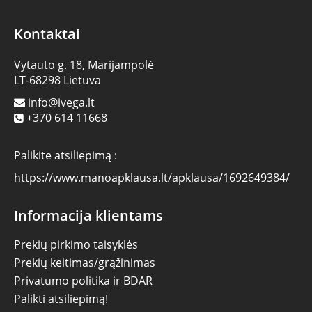
Kontaktai
Vytauto g. 18, Marijampolė
LT-68298 Lietuva
info@ivega.lt
+370 614 11668
Palikite atsiliepimą :
https://www.manoapklausa.lt/apklausa/1692649384/
Informacija klientams
Prekių pirkimo taisyklės
Prekių keitimas/grąžinimas
Privatumo politika ir BDAR
Palikti atsiliepimą!