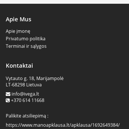
Apie Mus
Apie įmonę
Privatumo politika
Terminai ir sąlygos
Kontaktai
Vytauto g. 18, Marijampolė
LT-68298 Lietuva
info@ivega.lt
+370 614 11668
Palikite atsiliepimą :
https://www.manoapklausa.lt/apklausa/1692649384/