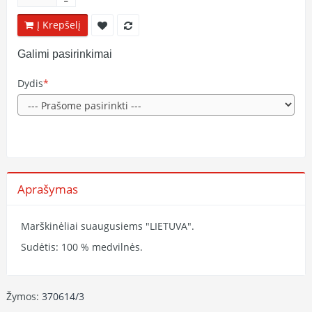
Į Krepšelį
Galimi pasirinkimai
Dydis
Aprašymas
Marškinėliai suaugusiems "LIETUVA".
Sudėtis: 100 % medvilnės.
Žymos:
370614/3