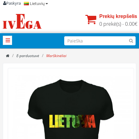
Paskyra
Lietuvių
Prekių krepšelis
0 prekė(s) - 0.00€
E-parduotuvė
Marškinėliai