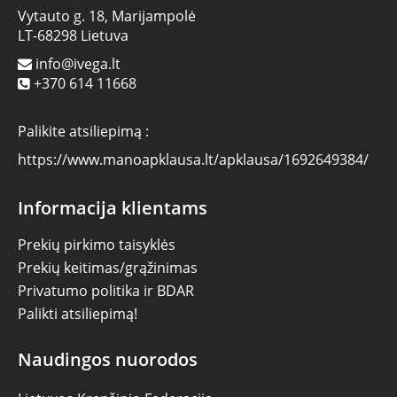
Vytauto g. 18, Marijampolė
LT-68298 Lietuva
info@ivega.lt
+370 614 11668
Palikite atsiliepimą :
https://www.manoapklausa.lt/apklausa/1692649384/
Informacija klientams
Prekių pirkimo taisyklės
Prekių keitimas/grąžinimas
Privatumo politika ir BDAR
Palikti atsiliepimą!
Naudingos nuorodos