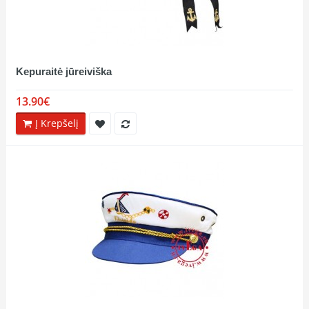
Kepuraitė jūreiviška
13.90€
Į Krepšelį