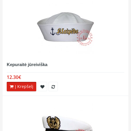
Kepuraitė jūreiviška
12.30€
Į Krepšelį