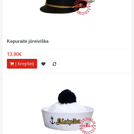
Kepuraitė jūreiviška
13.90€
Į Krepšelį