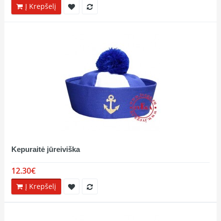
Į Krepšelį
Kepuraitė jūreiviška
12.30€
Į Krepšelį