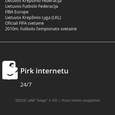
Lietuvos Krepšinio Federacija
Lietuvos Futbolo Federacija
FIBA Europe
Lietuvos Krepšinio Lyga (LKL)
Oficiali FIFA svetainė
2010m. Futbolo čempionato svetainė
Pirk internetu
24/7
2022© UAB "Ivega" ir KO | Visos teisės saugomos