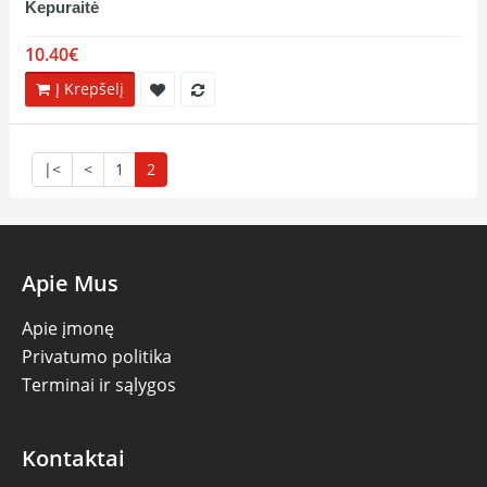
Kepuraitė
10.40€
Į Krepšelį
|<
<
1
2
Apie Mus
Apie įmonę
Privatumo politika
Terminai ir sąlygos
Kontaktai