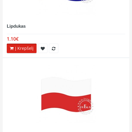
Lipdukas
1.10€
Į Krepšelį