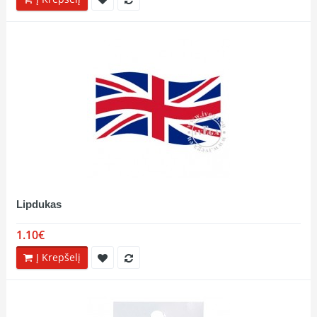
Lipdukas
1.10€
Į Krepšelį