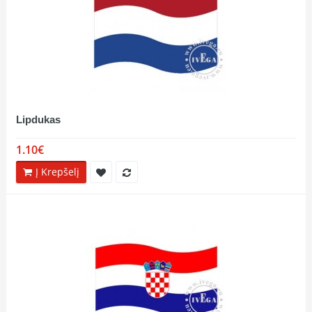
Lipdukas
1.10€
Į Krepšelį