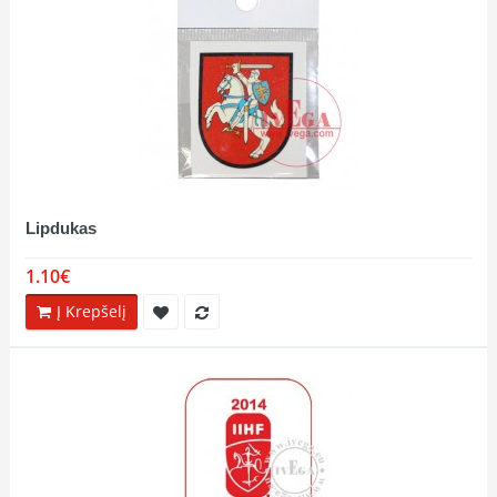
Lipdukas
1.10€
Į Krepšelį