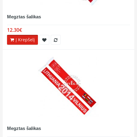
Megztas šalikas
12.30€
Į Krepšelį
Megztas šalikas