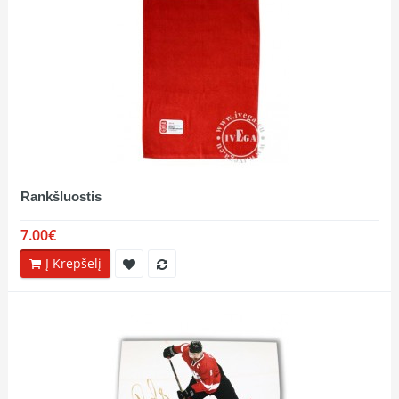
Rankšluostis
7.00€
Į Krepšelį