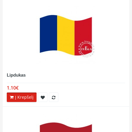
Lipdukas
1.10€
Į Krepšelį