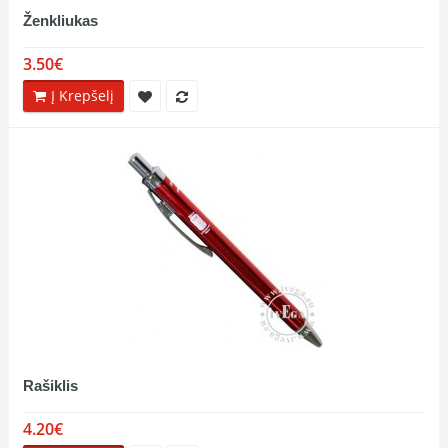
Ženkliukas
3.50€
Į Krepšelį
Rašiklis
4.20€