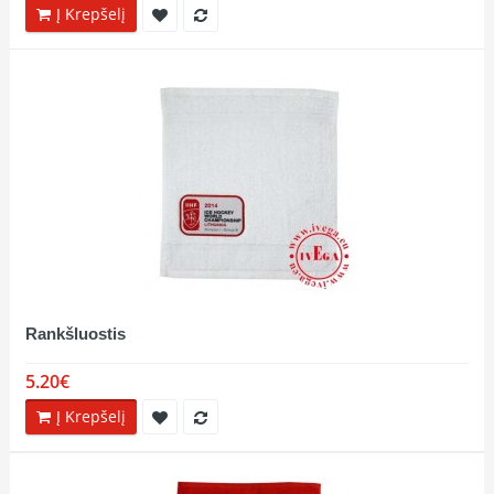
Į Krepšelį
Rankšluostis
5.20€
Į Krepšelį