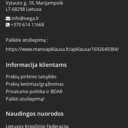
Vytauto g. 18, Marijampolė
LT-68298 Lietuva
info@ivega.lt
+370 614 11668
Palikite atsiliepimą :
https://www.manoapklausa.lt/apklausa/1692649384/
Informacija klientams
Prekių pirkimo taisyklės
Prekių keitimas/grąžinimas
Privatumo politika ir BDAR
Palikti atsiliepimą!
Naudingos nuorodos
Lietuvos Krepšinio Federacija