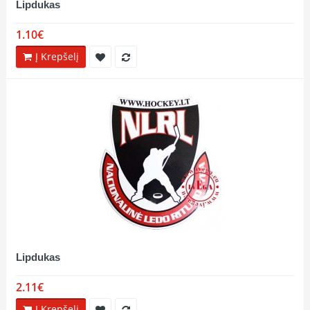
Lipdukas
1.10€
Į Krepšelį
Lipdukas
2.11€
Į Krepšelį