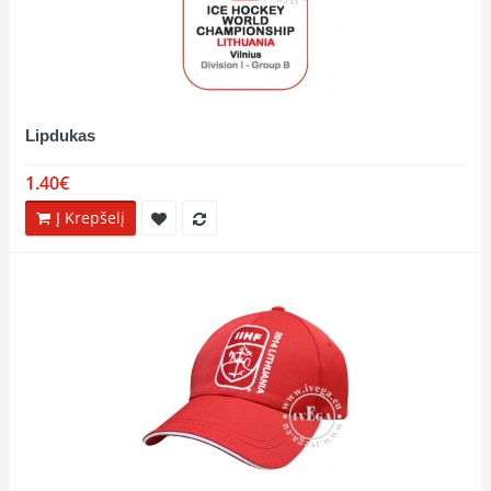
Lipdukas
1.40€
Į Krepšelį