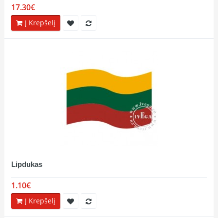
17.30€
Į Krepšelį
Lipdukas
1.10€
Į Krepšelį