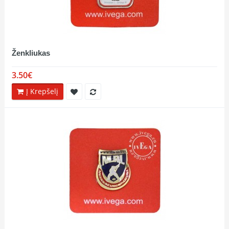
Ženkliukas
3.50€
Į Krepšelį