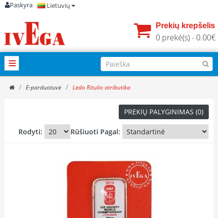
Paskyra
Lietuvių
Prekių krepšelis
0 prekė(s) - 0.00€
E-parduotuvė
Ledo Ritulio atributika
PREKIŲ PALYGINIMAS (0)
Rodyti:
Rūšiuoti Pagal: