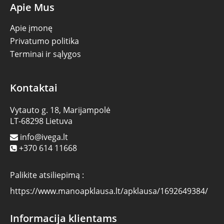
Apie Mus
Apie įmonę
Privatumo politika
Terminai ir sąlygos
Kontaktai
Vytauto g. 18, Marijampolė
LT-68298 Lietuva
info@ivega.lt
+370 614 11668
Palikite atsiliepimą :
https://www.manoapklausa.lt/apklausa/1692649384/
Informacija klientams