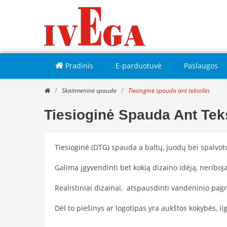
Pradinis
E-parduotuvė
Paslaugos
Skaitmeninė spauda
Tiesioginė spauda ant tekstilės
Tiesioginė Spauda Ant Teks
Tiesioginė (DTG) spauda a baltų, juodų bei spalvotų
Galima įgyvendinti bet kokią dizaino idėją, neriboj
Realistiniai dizainai, atspausdinti vandeninio pag
Dėl to piešinys ar logotipas yra aukštos kokybės, 