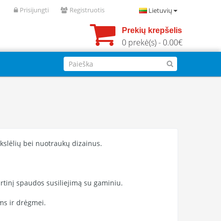
Prisijungti
Registruotis
Lietuvių
Prekių krepšelis
0 prekė(s) - 0.00€
ikslėlių bei nuotraukų dizainus.
irtinį spaudos susiliejimą su gaminiu.
ms ir drėgmei.