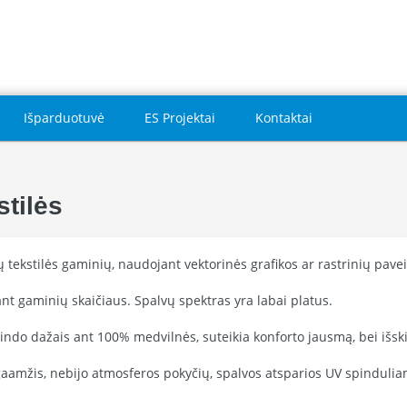
Išparduotuvė
ES Projektai
Kontaktai
tilės
 tekstilės gaminių, naudojant vektorinės grafikos ar rastrinių pave
ant gaminių skaičiaus. Spalvų spektras yra labai platus.
rindo dažais ant 100% medvilnės, suteikia konforto jausmą, bei išsk
ilgaamžis, nebijo atmosferos pokyčių, spalvos atsparios UV spindulia