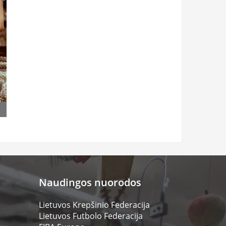
Naudingos nuorodos
Lietuvos Krepšinio Federacija
Lietuvos Futbolo Federacija