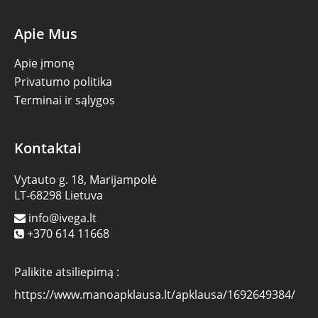
Apie Mus
Apie įmonę
Privatumo politika
Terminai ir sąlygos
Kontaktai
Vytauto g. 18, Marijampolė
LT-68298 Lietuva
info@ivega.lt
+370 614 11668
Palikite atsiliepimą :
https://www.manoapklausa.lt/apklausa/1692649384/