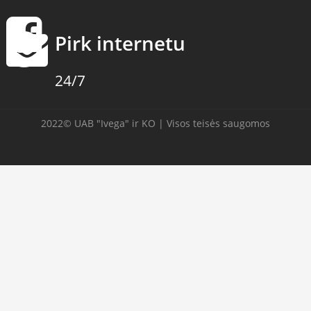
Pirk internetu
24/7
2022© UAB "Ivega" ir KO | Visos teisės saugomos