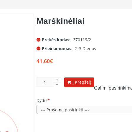
Marškinėliai
Prekės kodas:
370119/2
Prieinamumas:
2-3 Dienos
41.60€
Į Krepšelį
Galimi pasirinkima
Dydis