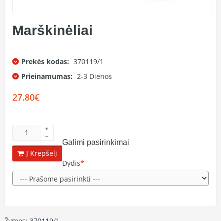
Marškinėliai
Prekės kodas:
370119/1
Prieinamumas:
2-3 Dienos
27.80€
Galimi pasirinkimai
Į Krepšelį
Dydis
Žymos:
370119/1