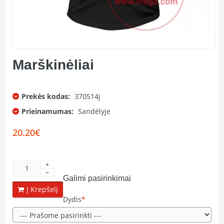
Marškinėliai
Prekės kodas:
370514j
Prieinamumas:
Sandėlyje
20.20€
Galimi pasirinkimai
Į Krepšelį
Dydis