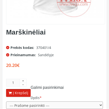
Marškinėliai
Prekės kodas:
370401/4
Prieinamumas:
Sandėlyje
20.20€
Galimi pasirinkimai
Į Krepšelį
Dydis