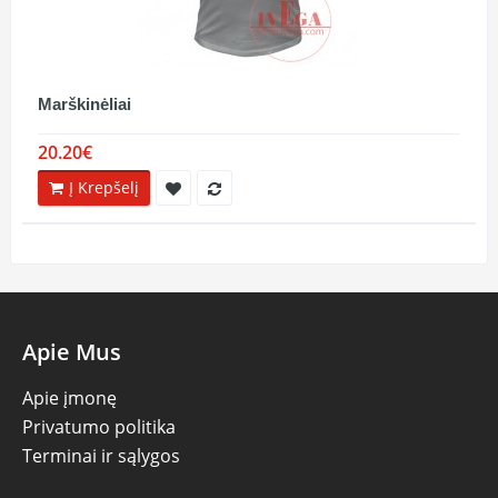
Marškinėliai
20.20€
Į Krepšelį
Apie Mus
Apie įmonę
Privatumo politika
Terminai ir sąlygos