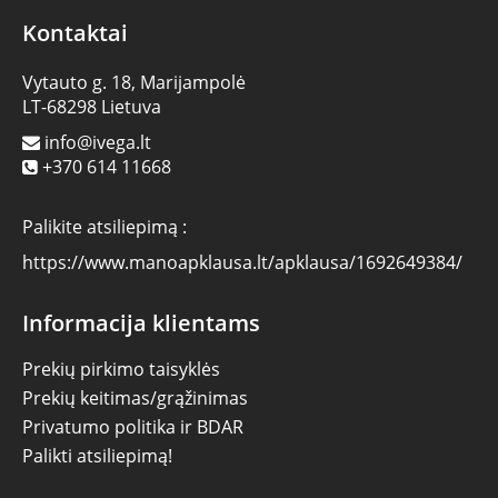
Kontaktai
Vytauto g. 18, Marijampolė
LT-68298 Lietuva
info@ivega.lt
+370 614 11668
Palikite atsiliepimą :
https://www.manoapklausa.lt/apklausa/1692649384/
Informacija klientams
Prekių pirkimo taisyklės
Prekių keitimas/grąžinimas
Privatumo politika ir BDAR
Palikti atsiliepimą!