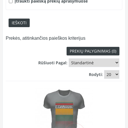
Įtraukti paiešką prekių aprašymuose
Prekės, atitinkančios paieškos kriterijus
PREKIŲ PALYGINIMAS (0)
Rūšiuoti Pagal:
Rodyti: