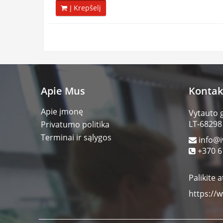
Į Krepšelį
Apie Mus
Kontak
Apie įmonę
Vytauto 
LT-68298
Privatumo politika
Terminai ir sąlygos
info@i
+370 6
Palikite a
https://