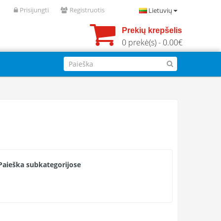
Prisijungti
Registruotis
Lietuvių
Prekių krepšelis
0 prekė(s) - 0.00€
Paieška subkategorijose