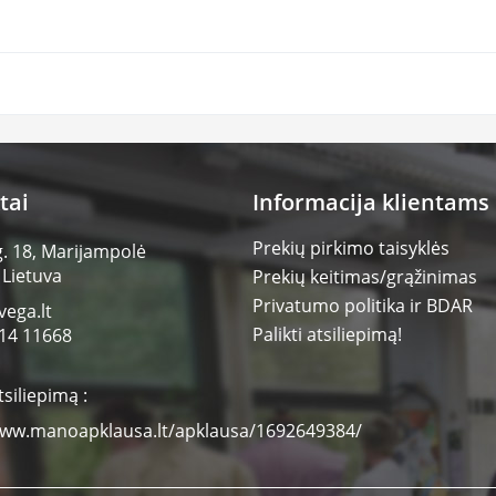
tai
Informacija klientams
Prekių pirkimo taisyklės
g. 18, Marijampolė
 Lietuva
Prekių keitimas/grąžinimas
Privatumo politika ir BDAR
vega.lt
Palikti atsiliepimą!
14 11668
tsiliepimą :
www.manoapklausa.lt/apklausa/1692649384/