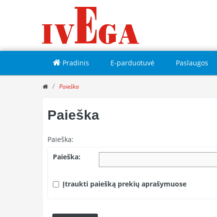
Pradinis
E-parduotuvė
Paslaugos
Paieška
Paieška
Paieška:
Paieška:
Įtraukti paiešką prekių aprašymuose