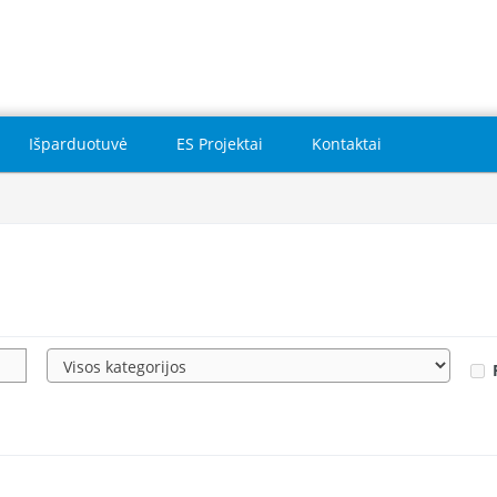
Išparduotuvė
ES Projektai
Kontaktai