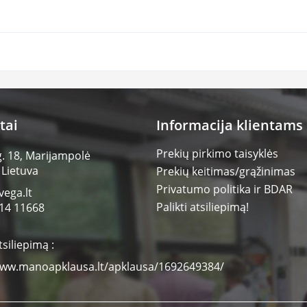
tai
Informacija klientams
Prekių pirkimo taisyklės
g. 18, Marijampolė
 Lietuva
Prekių keitimas/grąžinimas
Privatumo politika ir BDAR
vega.lt
Palikti atsiliepimą!
14 11668
tsiliepimą :
www.manoapklausa.lt/apklausa/1692649384/