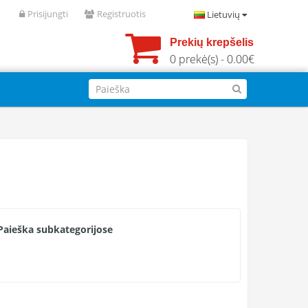
Prisijungti
Registruotis
Lietuvių
Prekių krepšelis
0 prekė(s) - 0.00€
Paieška subkategorijose