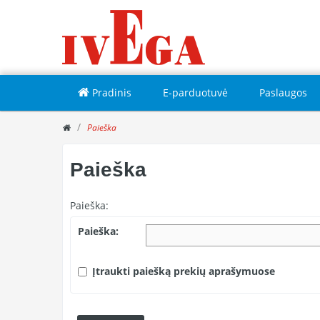
Pradinis
E-parduotuvė
Paslaugos
Paieška
Paieška
Paieška:
Paieška:
Įtraukti paiešką prekių aprašymuose