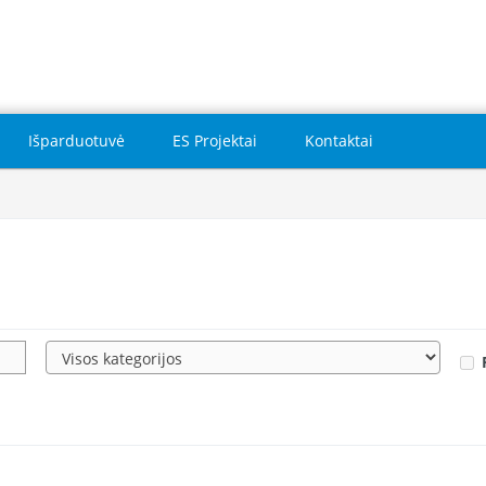
Išparduotuvė
ES Projektai
Kontaktai