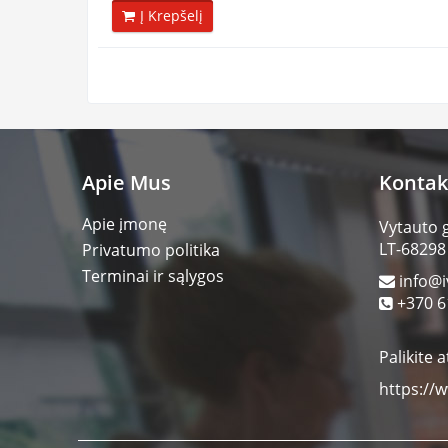
Į Krepšelį
Apie Mus
Kontak
Apie įmonę
Vytauto 
LT-68298
Privatumo politika
Terminai ir sąlygos
info@i
+370 6
Palikite a
https://