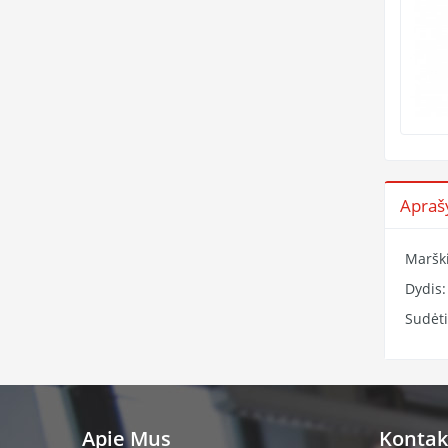
Apra
Maršk
Dydis:
Sudėt
Apie Mus
Kontak