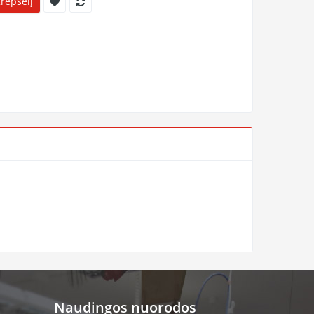
Krepšelį
Naudingos nuorodos