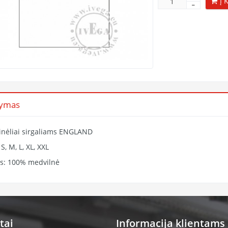
Į 
šymas
inėliai sirgaliams ENGLAND
 S, M, L, XL, XXL
is: 100% medvilnė
tai
Informacija klientams