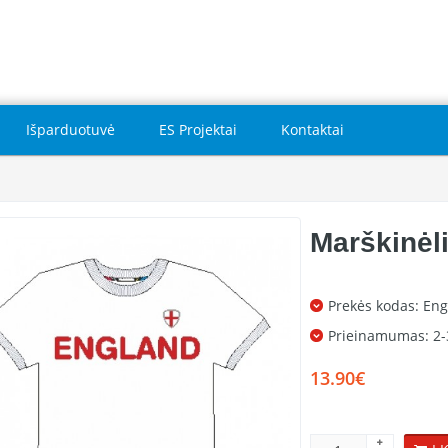
Išparduotuvė
ES Projektai
Kontaktai
Marškinėl
Prekės kodas: Eng
Prieinamumas:
2-
13.90€