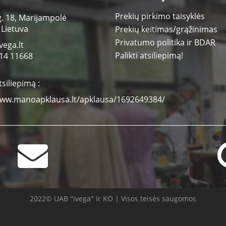
Prekių pirkimo taisyklės
g. 18, Marijampolė
 Lietuva
Prekių keitimas/grąžinimas
Privatumo politika ir BDAR
vega.lt
Palikti atsiliepimą!
14 11668
tsiliepimą :
www.manoapklausa.lt/apklausa/1692649384/
2022© UAB "Ivega" ir KO | Visos teisės saugomos