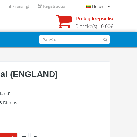
Prisijungti
Registruotis
Lietuvių
Prekių krepšelis
0 prekė(s) - 0.00€
iai (ENGLAND)
land'
3 Dienos