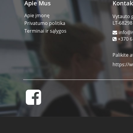
Apie Mus
Kontak
Apie įmonę
Vytauto 
LT-68298
Privatumo politika
Terminai ir sąlygos
info@i
+370 6
Palikite a
https://