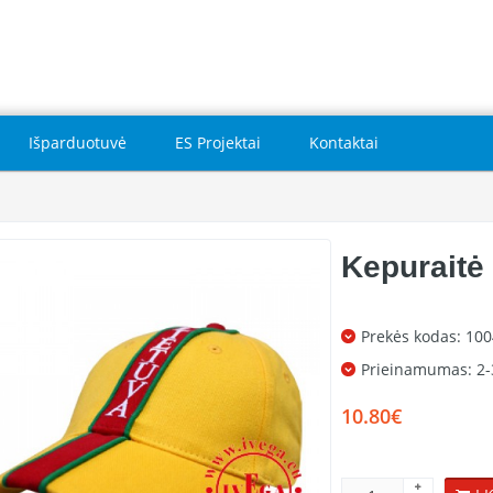
Išparduotuvė
ES Projektai
Kontaktai
Kepuraitė
Prekės kodas: 10
Prieinamumas:
2-
10.80€