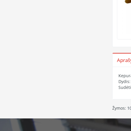
Apra
Kepura
Dydis:
Sudėti
Žymos:
1