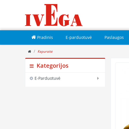
Pradinis
E-parduotuvė
Paslaugos
Kepuraitė
Kategorijos
E-Parduotuvė