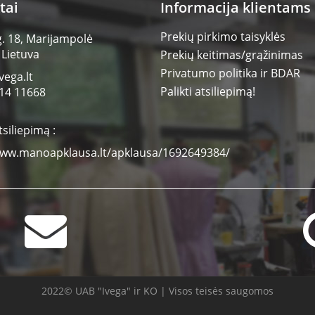
tai
Informacija klientams
Prekių pirkimo taisyklės
g. 18, Marijampolė
 Lietuva
Prekių keitimas/grąžinimas
Privatumo politika ir BDAR
vega.lt
Palikti atsiliepimą!
14 11668
tsiliepimą :
www.manoapklausa.lt/apklausa/1692649384/
2022© UAB "Ivega" ir KO | Visos teisės saugomos