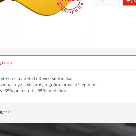
Į 
šymas
itė su siuvinėta Lietuvos simbolika
 vienas dydis visiems, reguliuojamas užsegimas.
s: 65% poliesteris, 35% medvilnė
00414