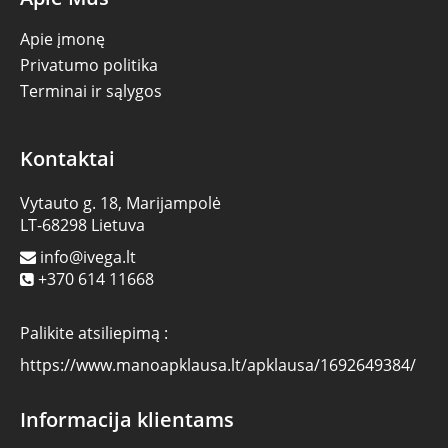
Apie įmonę
Privatumo politika
Terminai ir sąlygos
Kontaktai
Vytauto g. 18, Marijampolė
LT-68298 Lietuva
info@ivega.lt
+370 614 11668
Palikite atsiliepimą :
https://www.manoapklausa.lt/apklausa/1692649384/
Informacija klientams