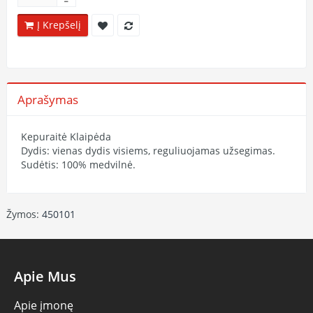
Į Krepšelį
Aprašymas
Kepuraitė Klaipėda
Dydis: vienas dydis visiems, reguliuojamas užsegimas.
Sudėtis: 100% medvilnė.
Žymos:
450101
Apie Mus
Apie įmonę