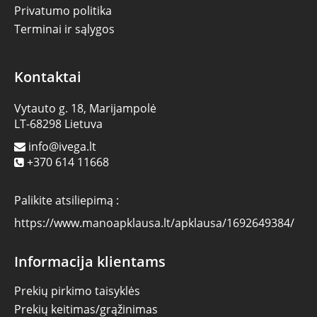
Privatumo politika
Terminai ir sąlygos
Kontaktai
Vytauto g. 18, Marijampolė
LT-68298 Lietuva
info@ivega.lt
+370 614 11668
Palikite atsiliepimą :
https://www.manoapklausa.lt/apklausa/1692649384/
Informacija klientams
Prekių pirkimo taisyklės
Prekių keitimas/grąžinimas