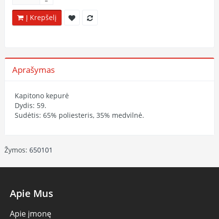
Į Krepšelį
Aprašymas
Kapitono kepurė
Dydis: 59.
Sudėtis: 65% poliesteris, 35% medvilnė.
Žymos:
650101
Apie Mus
Apie įmonę