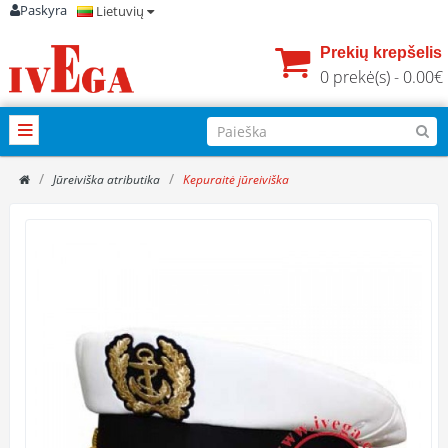
Paskyra
Lietuvių
Prekių krepšelis
0 prekė(s) - 0.00€
Jūreiviška atributika
Kepuraitė jūreiviška