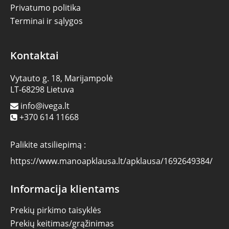
Privatumo politika
Terminai ir sąlygos
Kontaktai
Vytauto g. 18, Marijampolė
LT-68298 Lietuva
info@ivega.lt
+370 614 11668
Palikite atsiliepimą :
https://www.manoapklausa.lt/apklausa/1692649384/
Informacija klientams
Prekių pirkimo taisyklės
Prekių keitimas/grąžinimas