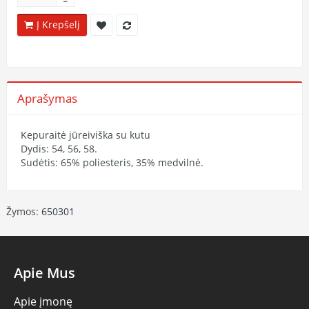
Į Krepšelį
Aprašymas
Kepuraitė jūreiviška su kutu
Dydis: 54, 56, 58.
Sudėtis: 65% poliesteris, 35% medvilnė.
Žymos:
650301
Apie Mus
Apie įmonę