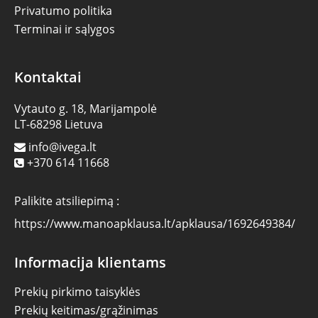
Privatumo politika
Terminai ir sąlygos
Kontaktai
Vytauto g. 18, Marijampolė
LT-68298 Lietuva
info@ivega.lt
+370 614 11668
Palikite atsiliepimą :
https://www.manoapklausa.lt/apklausa/1692649384/
Informacija klientams
Prekių pirkimo taisyklės
Prekių keitimas/grąžinimas