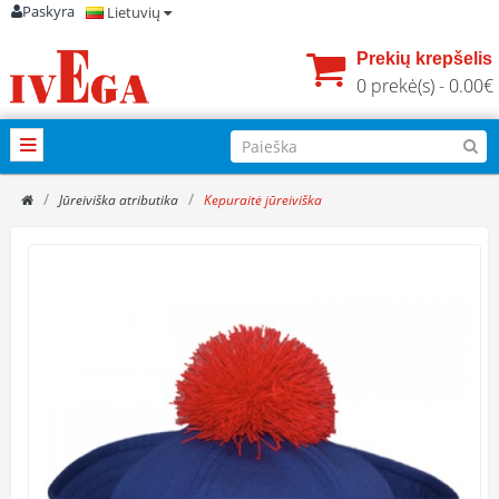
Paskyra
Lietuvių
Prekių krepšelis
0 prekė(s) - 0.00€
Jūreiviška atributika
Kepuraitė jūreiviška