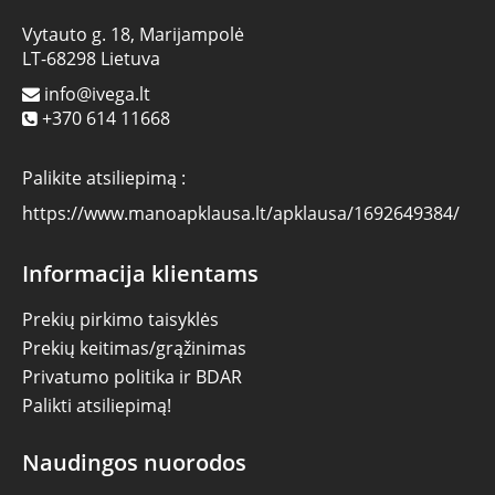
Vytauto g. 18, Marijampolė
LT-68298 Lietuva
info@ivega.lt
+370 614 11668
Palikite atsiliepimą :
https://www.manoapklausa.lt/apklausa/1692649384/
Informacija klientams
Prekių pirkimo taisyklės
Prekių keitimas/grąžinimas
Privatumo politika ir BDAR
Palikti atsiliepimą!
Naudingos nuorodos