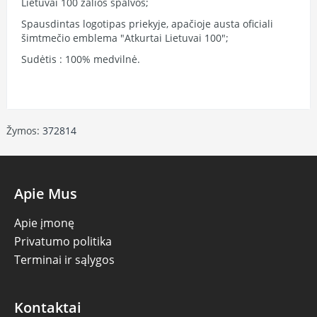
Lietuvai 100 žalios spalvos;
Spausdintas logotipas priekyje, apačioje austa oficiali
šimtmečio emblema "Atkurtai Lietuvai 100";
Sudėtis : 100% medvilnė.
Žymos:
372814
Apie Mus
Apie įmonę
Privatumo politika
Terminai ir sąlygos
Kontaktai