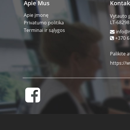
Apie Mus
Kontak
Apie įmonę
Vytauto 
LT-68298
Privatumo politika
Terminai ir sąlygos
info@i
+370 6
Palikite a
https://