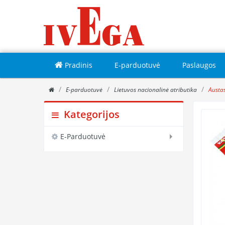
Pradinis
E-parduotuvė
Paslaugos
E-parduotuvė
Lietuvos nacionalinė atributika
Austas
Kategorijos
E-Parduotuvė