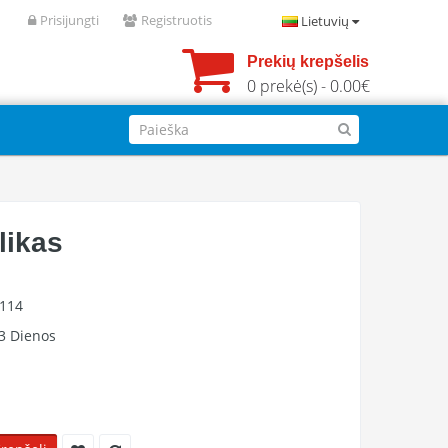
Prisijungti
Registruotis
Lietuvių
Prekių krepšelis
0 prekė(s) - 0.00€
likas
0114
3 Dienos