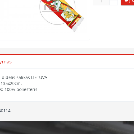
Į 
šymas
 didelis šalikas LIETUVA
: 135x20cm.
s: 100% poliesteris
40114