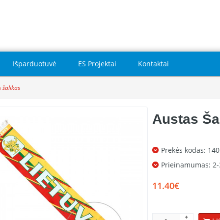
Išparduotuvė
ES Projektai
Kontaktai
 šalikas
Austas Ša
Prekės kodas: 14
Prieinamumas:
2-
11.40€