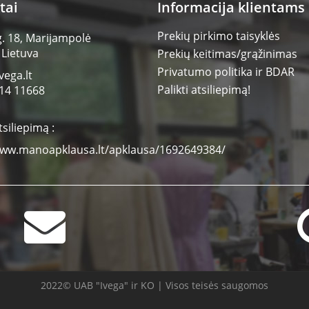
tai
Informacija klientams
Prekių pirkimo taisyklės
g. 18, Marijampolė
 Lietuva
Prekių keitimas/grąžinimas
Privatumo politika ir BDAR
vega.lt
Palikti atsiliepimą!
14 11668
tsiliepimą :
www.manoapklausa.lt/apklausa/1692649384/
2022© UAB "Ivega" ir KO | Visos teisės saugomos