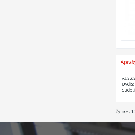
Apra
Austas
Dydis
Sudėti
Žymos:
1