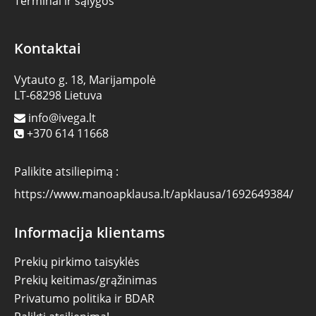
Terminai ir sąlygos
Kontaktai
Vytauto g. 18, Marijampolė
LT-68298 Lietuva
info@ivega.lt
+370 614 11668
Palikite atsiliepimą :
https://www.manoapklausa.lt/apklausa/1692649384/
Informacija klientams
Prekių pirkimo taisyklės
Prekių keitimas/grąžinimas
Privatumo politika ir BDAR