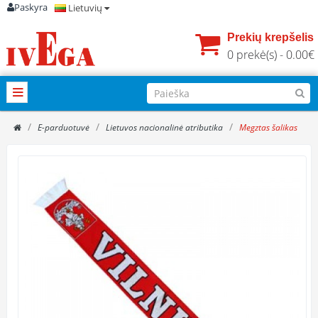
Paskyra
Lietuvių
Prekių krepšelis
0 prekė(s) - 0.00€
E-parduotuvė
Lietuvos nacionalinė atributika
Megztas šalikas