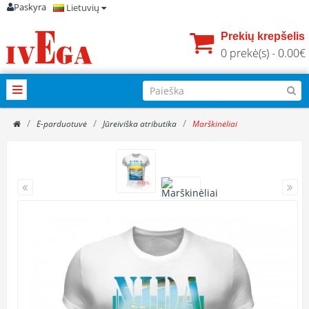
Paskyra
Lietuvių
Prekių krepšelis
0 prekė(s) - 0.00€
E-parduotuvė
Jūreiviška atributika
Marškinėliai