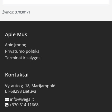
Žymos:
370301/1
Apie Mus
Apie įmonę
Privatumo politika
Terminai ir sąlygos
Kontaktai
Vytauto g. 18, Marijampolė
LT-68298 Lietuva
info@ivega.lt
+370 614 11668