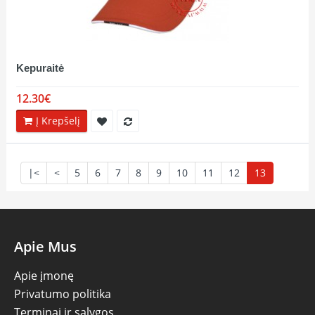
Kepuraitė
12.30€
Į Krepšelį
|<
<
5
6
7
8
9
10
11
12
13
Apie Mus
Apie įmonę
Privatumo politika
Terminai ir sąlygos