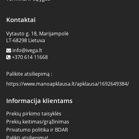
Kontaktai
Vytauto g. 18, Marijampolė
LT-68298 Lietuva
info@ivega.lt
+370 614 11668
Palikite atsiliepimą :
https://www.manoapklausa.lt/apklausa/1692649384/
Informacija klientams
Prekių pirkimo taisyklės
Prekių keitimas/grąžinimas
Privatumo politika ir BDAR
Palikti atsiliepimą!