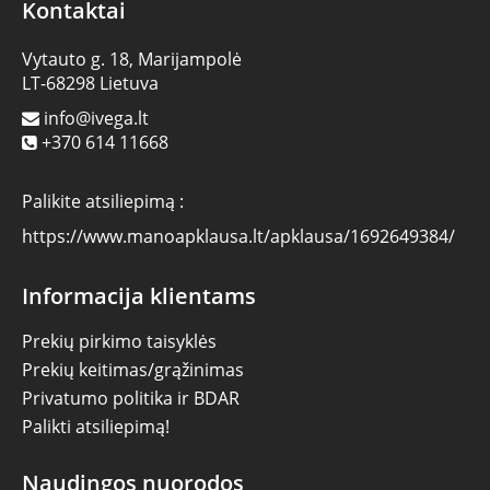
Kontaktai
Vytauto g. 18, Marijampolė
LT-68298 Lietuva
info@ivega.lt
+370 614 11668
Palikite atsiliepimą :
https://www.manoapklausa.lt/apklausa/1692649384/
Informacija klientams
Prekių pirkimo taisyklės
Prekių keitimas/grąžinimas
Privatumo politika ir BDAR
Palikti atsiliepimą!
Naudingos nuorodos