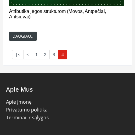
Atributika jėgos struktūrom (Movos, Antpečiai,
Antsiuvai)
DAUGIAU..
|<
<
1
2
3
4
Apie Mus
Apie įmonę
Privatumo politika
Terminai ir sąlygos